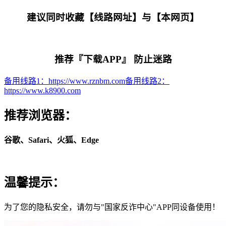
建议同时收藏【线路网址】与【本网页】
推荐『下载APP』 防止迷路
备用线路
1
：
https://www.rznbm.com
备用线路
2
：
https://www.k8900.com
推荐浏览器：
谷歌、Safari、火狐、Edge
温馨提示：
为了您的隐私安全，请勿与"国家反诈中心"APP同设备使用！