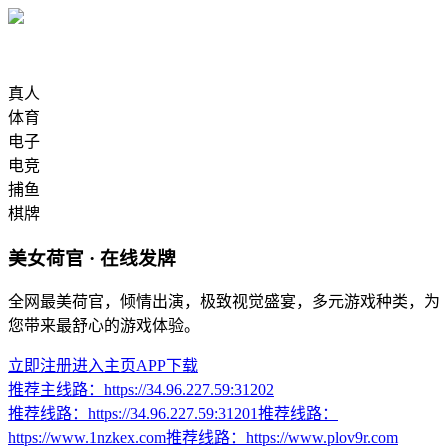
真人
体育
电子
电竞
捕鱼
棋牌
美女荷官 · 在线发牌
全网最美荷官，倾情出演，极致视觉盛宴，多元游戏种类，为
您带来最舒心的游戏体验。
立即注册
进入主页
APP下载
推荐主线路：
https://34.96.227.59:31202
推荐线路：
https://34.96.227.59:31201
推荐线路：
https://www.1nzkex.com
推荐线路：
https://www.plov9r.com