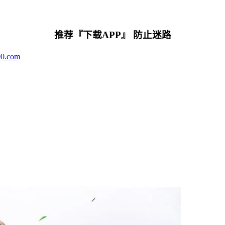
推荐『下载APP』 防止迷路
00.com