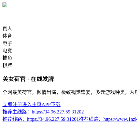
真人
体育
电子
电竞
捕鱼
棋牌
美女荷官 · 在线发牌
全网最美荷官，倾情出演，极致视觉盛宴，多元游戏种类，为
立即注册
进入主页
APP下载
推荐主线路：
https://34.96.227.59:31202
推荐线路：
https://34.96.227.59:31201
推荐线路：
https://www.1nz