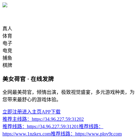
真人
体育
电子
电竞
捕鱼
棋牌
美女荷官 · 在线发牌
全网最美荷官，倾情出演，极致视觉盛宴，多元游戏种类，为
您带来最舒心的游戏体验。
立即注册
进入主页
APP下载
推荐主线路：
https://34.96.227.59:31202
推荐线路：
https://34.96.227.59:31201
推荐线路：
https://www.1nzkex.com
推荐线路：
https://www.plov9r.com