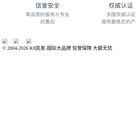
© 2004-
2026
K8凯发-国际大品牌 信誉保障 大额无忧