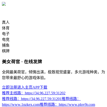
真人
体育
电子
电竞
捕鱼
棋牌
美女荷官 · 在线发牌
全网最美荷官，倾情出演，极致视觉盛宴，多元游戏种类，为
您带来最舒心的游戏体验。
立即注册
进入主页
APP下载
推荐主线路：
https://34.96.227.59:31202
推荐线路：
https://34.96.227.59:31201
推荐线路：
https://www.1nzkex.com
推荐线路：
https://www.plov9r.com