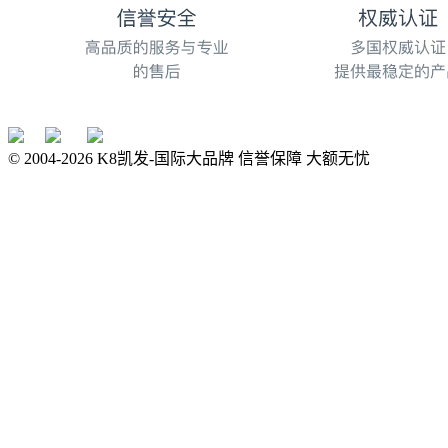
© 2004-
2026
K8凯发-国际大品牌 信誉保障 大额无忧