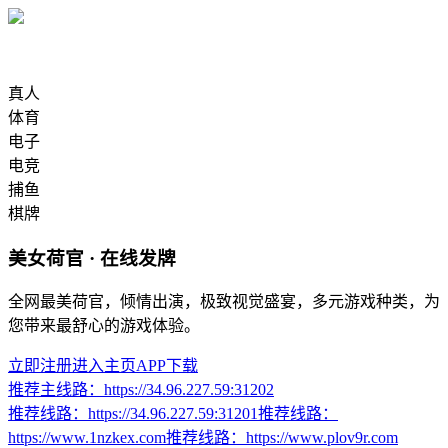
真人
体育
电子
电竞
捕鱼
棋牌
美女荷官 · 在线发牌
全网最美荷官，倾情出演，极致视觉盛宴，多元游戏种类，为
您带来最舒心的游戏体验。
立即注册
进入主页
APP下载
推荐主线路：
https://34.96.227.59:31202
推荐线路：
https://34.96.227.59:31201
推荐线路：
https://www.1nzkex.com
推荐线路：
https://www.plov9r.com