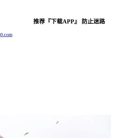
推荐『下载APP』 防止迷路
00.com