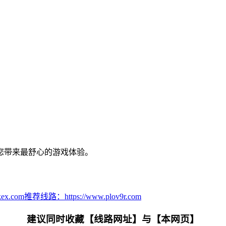
您带来最舒心的游戏体验。
kex.com
推荐线路：
https://www.plov9r.com
建议同时收藏【线路网址】与【本网页】