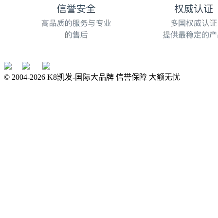
© 2004-
2026
K8凯发-国际大品牌 信誉保障 大额无忧